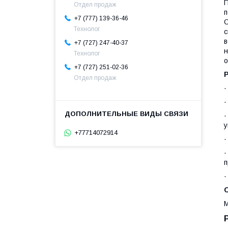
П
Отдел продаж
п
+7 (777) 139-36-46
О
Технолог
с
в
+7 (727) 247-40-37
н
Технолог
о
+7 (727) 251-02-36
Отдел продаж
·
·
·
у
+77714072914
·
·
п
М