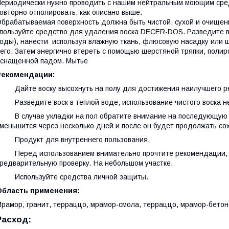
ериодически нужно проводить с нашим нейтральным моющим сред
овторно отполировать, как описано выше.
брабатываемая поверхность должна быть чистой, сухой и очищен
пользуйте средство для удаления воска DECER-DOS. Разведите во
оды), нанести используя влажную ткань, флюсовую насадку или шв
его. Затем энергично втереть с помощью шерстяной тряпки, поли
снащенной падом. Мытье
Рекомендации:
 Дайте воску высохнуть на полу для достижения наилучшего ре
 Разведите воск в теплой воде, использование чистого воска н
 В случае укладки на пол обратите внимание на последующую ск
меньшится через несколько дней и после он будет продолжать со
 Продукт для внутреннего пользования.
 Перед использованием внимательно прочтите рекомендации, на
редварительную проверку. На небольшом участке.
· Используйте средства личной защиты.
Область применения:
рамор, гранит, терраццо, мрамор-смола, терраццо, мрамор-бетон
Расход: