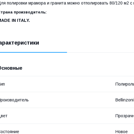
ля полировки мрамора и гранита можно отполировать 80/120 м2 с
трана производитель:
MADE
IN
ITALY
.
арактеристики
Основные
ип
Полироль
роизводитель
Bellinzoni
Цвет
Прозрач
остояние
Новое