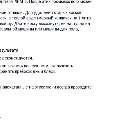
ством ЛЕМ-3. После этих промывок воск можно
ной от пыли. Для удаления старых восков
ск, в теплой воде (мерный колпачок на 1 литр
абру. Дайте воску высохнуть, не наступая на
ровальной машины или машины для пола,
зультата.
е рекомендуется.
ользкость поверхности; скользкость
хранять превосходный блеск.
печатанные на этикетке, и всегда проводите
.