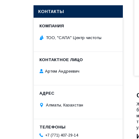
КОНТАКТЫ
ТОО, "САПА" Центр чистоты
Артем Андреевич
Ж
Алматы, Казахстан
б
м
т
у
+7 (771) 407-29-14