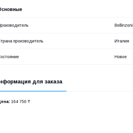
Основные
роизводитель
Bellinzoni
трана производитель
Италия
остояние
Новое
нформация для заказа
Цена:
164 750 ₸