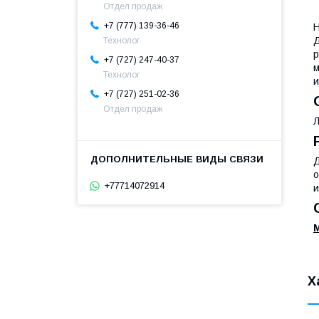
Отдел продаж
+7 (777) 139-36-46
Н
Д
Технолог
р
+7 (727) 247-40-37
м
Технолог
и
+7 (727) 251-02-36
Отдел продаж
Л
Д
о
+77714072914
и
Х