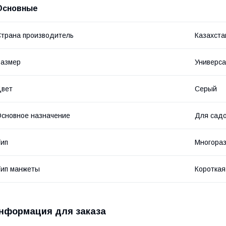
Основные
трана производитель
Казахста
Размер
Универс
Цвет
Серый
сновное назначение
Для садо
ип
Многора
ип манжеты
Короткая
нформация для заказа