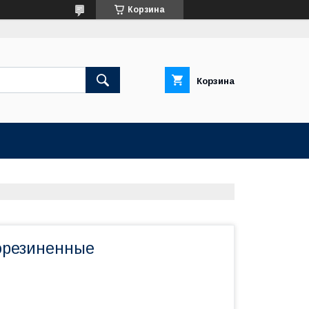
Корзина
Корзина
орезиненные