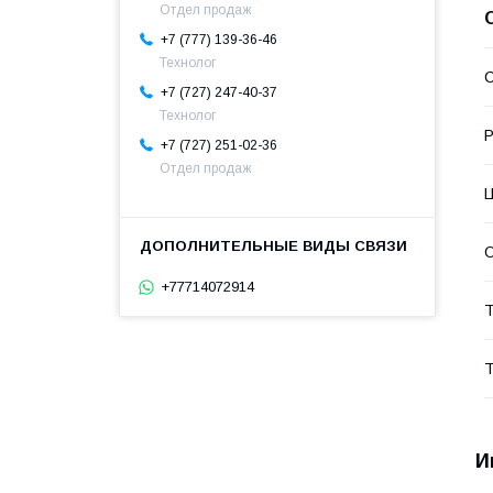
Отдел продаж
+7 (777) 139-36-46
Технолог
С
+7 (727) 247-40-37
Технолог
+7 (727) 251-02-36
Отдел продаж
О
+77714072914
Т
Т
И