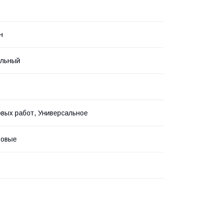
н
альный
вых работ, Универсальное
зовые