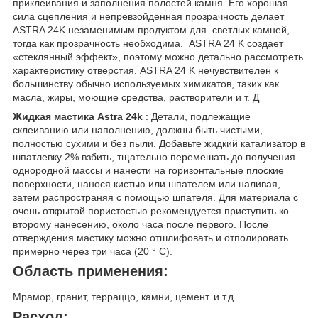
приклеивания и заполнения полостей камня. Его хорошая
сила сцепления и непревзойденная прозрачность делает
ASTRA 24K незаменимым продуктом для светлых камней,
тогда как прозрачность необходима. ASTRA 24 K создает
«стеклянный эффект», поэтому можно детально рассмотреть
характеристику отверстия. ASTRA 24 K нечувствителен к
большинству обычно используемых химикатов, таких как
масла, жиры, моющие средства, растворители и т. Д
Жидкая мастика Astra 24k
: Детали, подлежащие
склеиванию или наполнению, должны быть чистыми,
полностью сухими и без пыли. Добавьте жидкий катализатор в
шпатлевку 2% взбить, тщательно перемешать до получения
однородной массы и нанести на горизонтальные плоские
поверхности, нанося кистью или шпателем или наливая,
затем распространяя с помощью шпателя. Для материала с
очень открытой пористостью рекомендуется приступить ко
второму нанесению, около часа после первого. После
отверждения мастику можно отшлифовать и отполировать
примерно через три часа (20 ° C).
Область применения:
Мрамор, гранит, терраццо, камни, цемент. и т.д
Расход: