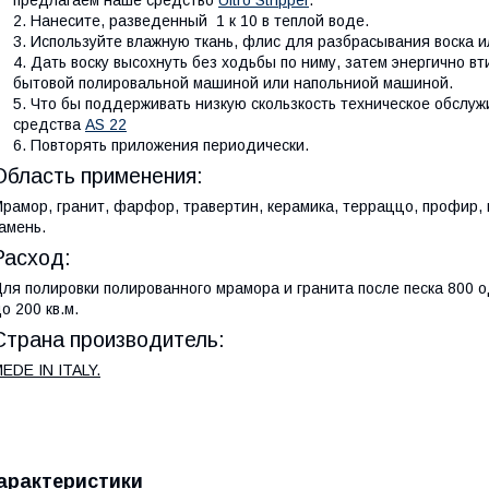
предлагаем наше средство
Ultro Stripper
.
Нанесите, разведенный 1 к 10 в теплой воде.
Используйте влажную ткань, флис для разбрасывания воска 
Дать воску высохнуть без ходьбы по ниму, затем энергично в
бытовой полировальной машиной или напольниой машиной.
Что бы поддерживать низкую скользкость техническое обслу
средства
AS 22
Повторять приложения периодически.
Область применения:
рамор, гранит, фарфор, травертин, керамика, терраццо, профир,
амень.
Расход:
ля полировки полированного мрамора и гранита после песка 800 
о 200 кв.м.
Страна производитель:
EDE IN ITALY.
арактеристики