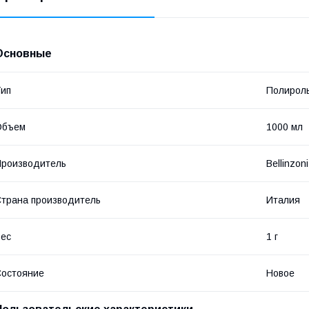
Основные
ип
Полироль
Объем
1000 мл
роизводитель
Bellinzoni
трана производитель
Италия
ес
1 г
остояние
Новое