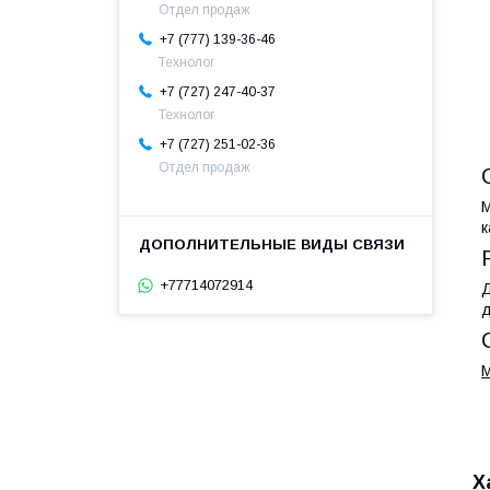
Отдел продаж
+7 (777) 139-36-46
Технолог
+7 (727) 247-40-37
Технолог
+7 (727) 251-02-36
Отдел продаж
М
к
+77714072914
Д
д
M
Х