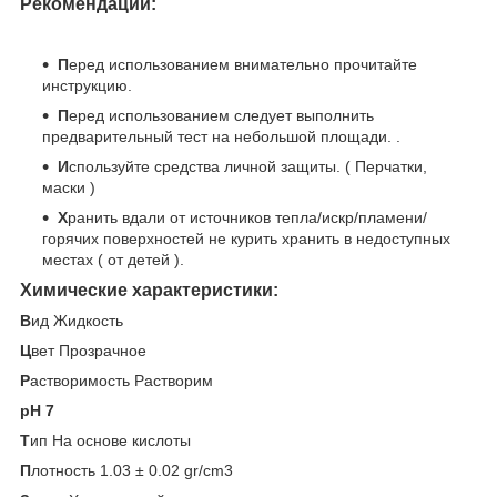
Рекомендации:
П
еред использованием внимательно прочитайте
инструкцию.
П
еред использованием следует выполнить
предварительный тест на небольшой площади. .
И
спользуйте средства личной защиты. ( Перчатки,
маски )
Х
ранить вдали от источников тепла/искр/пламени/
горячих поверхностей не курить хранить в недоступных
местах ( от детей ).
Химические характеристики:
В
ид Жидкость
Ц
вет Прозрачное
Р
астворимость Растворим
pH 7
Т
ип На основе кислоты
П
лотность 1.03 ± 0.02 gr/cm3