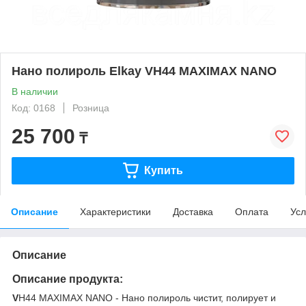
Нано полироль Elkay VH44 MAXIMAX NANO
В наличии
Код: 0168
Розница
25 700
₸
Купить
Описание
Характеристики
Доставка
Оплата
Усл
Описание
Описание продукта:
V
H44 MAXIMAX NANO - Нано полироль чистит, полирует и