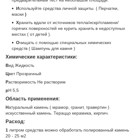
И
спользуйте средства личной защиты. ( Перчатки,
маски
)
Х
ранить вдали от источников тепла/искр/пламени/
горячих поверхностей не курить хранить в недоступных
местах ( от детей ).
О
чищать с помощью специальных химических
средств ( Шампунь для камня )
Химические характеристики:
В
ид Жидкость
Ц
вет Прозрачный
Р
астворимость Не растворим
p
H 5,5
Область применения:
Н
атуральный камень ( мрамор, гранит, травертин )
искусственный камень. Тераццо керамика, кирпич.
Расход:
1
литром средства можно обработать полированный камень
20 - 25 м2