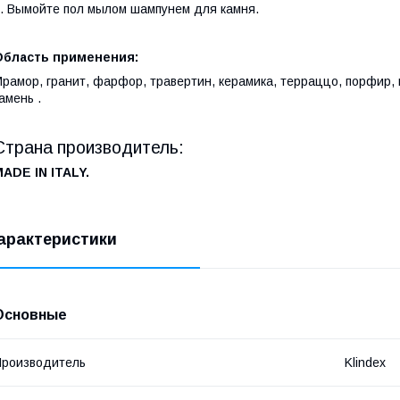
. Вымойте пол мылом шампунем для камня.
Область применения:
рамор, гранит, фарфор, травертин, керамика, терраццо, порфир,
амень .
Страна производитель:
MADE
IN
ITALY
.
арактеристики
Основные
роизводитель
Klindex