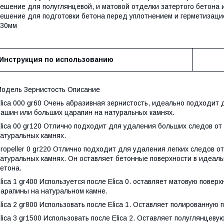
ешение для полуглянцевой, и матовой отделки затертого бетона 
ешение для подготовки бетона перед уплотнением и герметизацие
430мм
Инструкция по использованию
одель Зернистость Описание
lica 000 gr60 Очень абразивная зернистость, идеально подходит
ашин или больших царапин на натуральных камнях.
lica 00 gr120 Отлично подходит для удаления больших следов о
атуральных камнях.
ropeller 0 gr220 Отлично подходит для удаления легких следов о
атуральных камнях. Он оставляет бетонные поверхности в идеал
етона.
lica 1 gr400 Используется после Elica 0. оставляет матовую повер
арапины на натуральном камне.
lica 2 gr800 Использовать после Elica 1. Оставляет полированную 
lica 3 gr1500 Использовать после Elica 2. Оставляет полуглянцеву