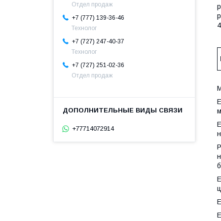
Отдел продаж
р
р
+7 (777) 139-36-46
Технолог
+7 (727) 247-40-37
Технолог
+7 (727) 251-02-36
Отдел продаж
М
E
м
E
+77714072914
н
P
н
б
E
ц
E
E