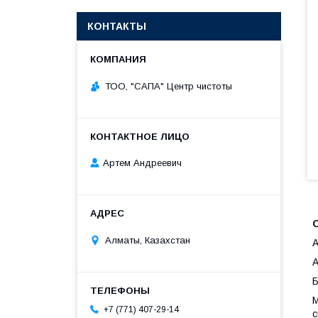
КОНТАКТЫ
ТОО, "САПА" Центр чистоты
Артем Андреевич
Алматы, Казахстан
А
A
Б
М
+7 (771) 407-29-14
с