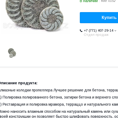
В наличии
Код:
0152
Купить
+7 (771) 407-29-14
Отдел продаж
Описание продукта:
лмазные колодки пропеллера Лучшее решение для бетона, террац
) Полировка полированного бетона, затирки бетона и верхнего сло
) Реставрация и полировка мрамора, терраццо и натурального кам
ожно наносить влажным способом на натуральный камень или сухим
воей конструкции он позволяет быстро шлифовать поверхность, о