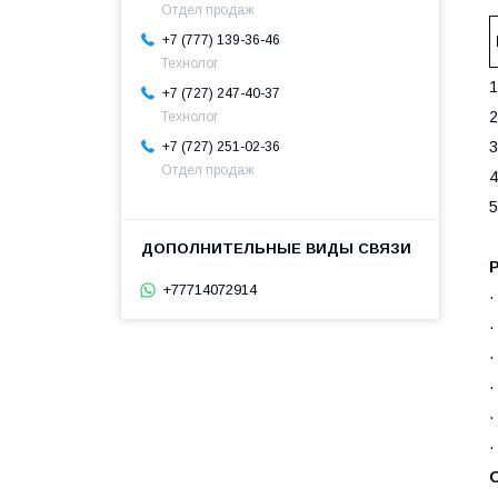
Отдел продаж
+7 (777) 139-36-46
Технолог
1
+7 (727) 247-40-37
2
Технолог
3
+7 (727) 251-02-36
Отдел продаж
4
5
+77714072914
·
·
·
·
·