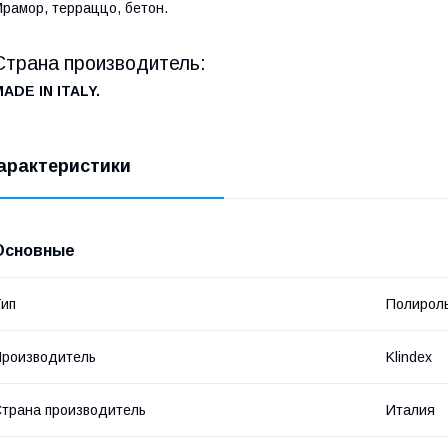
рамор, терраццо, бетон.
Страна производитель:
MADE
IN
ITALY
.
арактеристики
Основные
ип
Полироль
роизводитель
Klindex
трана производитель
Италия