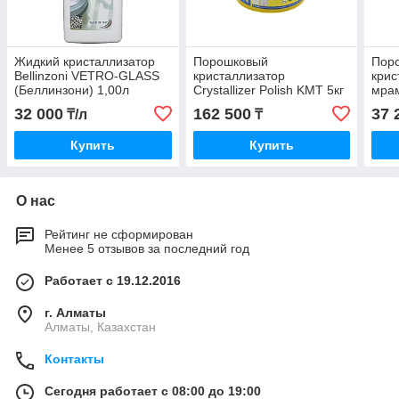
Жидкий кристаллизатор
Порошковый
Пор
Bellinzoni VETRO-GLASS
кристаллизатор
крис
(Беллинзони) 1,00л
Crystallizer Polish KMT 5кг
мрам
CRYS
32 000
162 500
37 
₸/л
₸
Купить
Купить
О нас
Рейтинг не сформирован
Менее 5 отзывов за последний год
Работает с 19.12.2016
г. Алматы
Алматы, Казахстан
Контакты
Сегодня работает с 08:00 до 19:00