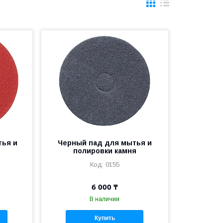
тья и
Черный пад для мытья и
я
полировки камня
0155
6 000 ₸
В наличии
Купить