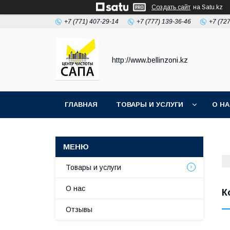
Создать сайт
на Satu.kz
+7 (771) 407-29-14
+7 (777) 139-36-46
+7 (72
http://www.bellinzoni.kz
ГЛАВНАЯ
ТОВАРЫ И УСЛУГИ
О Н
Товары и услуги
О нас
К
Отзывы