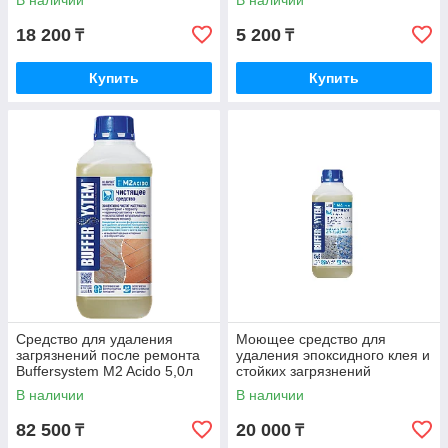
18 200
5 200
₸
₸
Купить
Купить
Средство для удаления
Моющее средство для
загрязнений после ремонта
удаления эпоксидного клея и
Buffersystem M2 Acido 5,0л
стойких загрязнений
Buffersystem M4 EPOX 1,0л
В наличии
В наличии
82 500
20 000
₸
₸