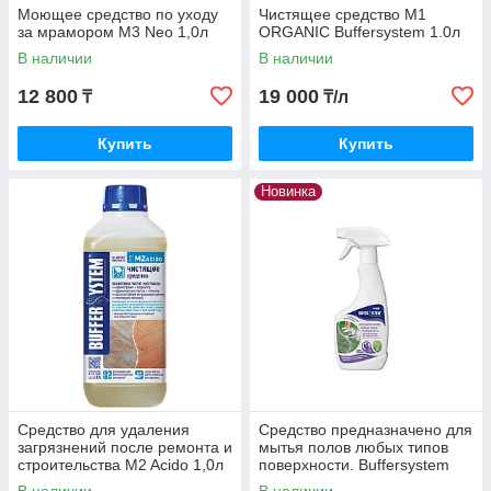
Моющее средство по уходу
Чистящее средство M1
за мрамором M3 Neo 1,0л
ORGANIC Buffersystem 1.0л
В наличии
В наличии
12 800
19 000
₸
₸/л
Купить
Купить
Новинка
Средство для удаления
Средство предназначено для
загрязнений после ремонта и
мытья полов любых типов
строительства M2 Acido 1,0л
поверхности. Buffersystem
M3 NEO 0,5л
В наличии
В наличии