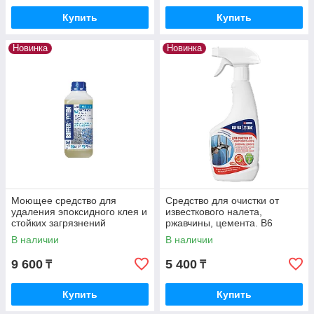
Купить
Купить
Новинка
Новинка
Моющее средство для
Средство для очистки от
удаления эпоксидного клея и
известкового налета,
стойких загрязнений
ржавчины, цемента. B6
Buffersystem M4 EPOX 0,5л
CALCIO
В наличии
В наличии
9 600
5 400
₸
₸
Купить
Купить